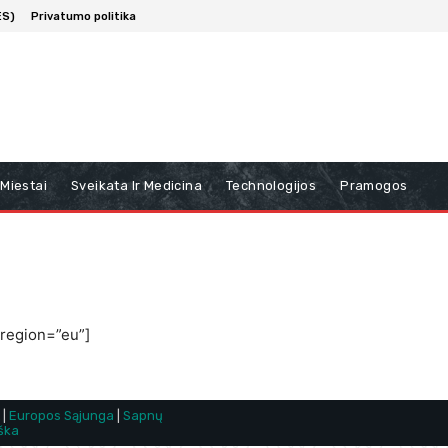
ES)
Privatumo politika
 Miestai
Sveikata Ir Medicina
Technologijos
Pramogos
region=”eu”]
|
Europos Sąjunga
|
Sapnų
ška