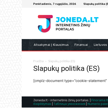
Penktadienis, 7 rugpjūčio, 2026
Slapukų politika (
Atsakymai Į Klausimus
Finansai
Lietuvos
Pradžia
Slapukų politika (ES)
Slapukų politika (ES)
[cmplz-document type=”cookie-statement” 
Joneda.lt - internetinis žinių portalas. |
Finorama.lt
išsipildymas
|
Таблица умножения
|
Numerio paie